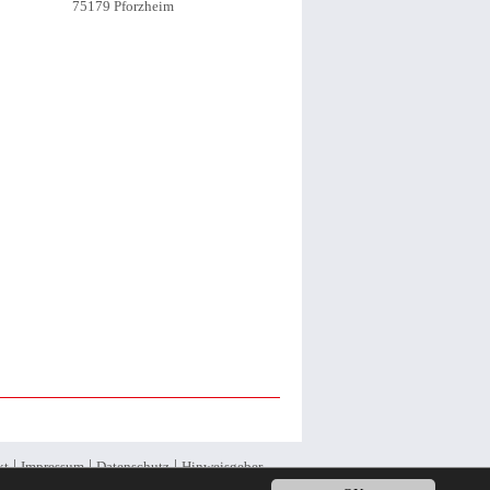
75179 Pforzheim
|
|
|
kt
Impressum
Datenschutz
Hinweisgeber