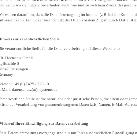
nd wofür wir sie nutzen. Sie erläutert auch, wie und zu welchem Zweck das geschie
ir weisen darauf hin, dass die Datenübertragung im Internet (z.B. bei der Kommun
ufweisen kann. Ein lückenloser Schutz der Daten vor dem Zugriff durch Dritte ist n
inweis zur verantwortlichen Stelle
ie verantwortliche Stelle für die Datenverarbeitung auf dieser Website ist:
TR-Electronic GmbH
glishalde 6
78647 Trossingen
Germany
elefon: +49 (0) 7425 / 228 - 0
-Mail: datenschutz(at)trsystems.de
erantwortliche Stelle ist die natürliche oder juristische Person, die allein oder g
ittel der Verarbeitung von personenbezogenen Daten (z.B. Namen, E-Mail-Adressen
Widerruf Ihrer Einwilligung zur Datenverarbeitung
iele Datenverarbeitungsvorgänge sind nur mit Ihrer ausdrücklichen Einwilligung mö