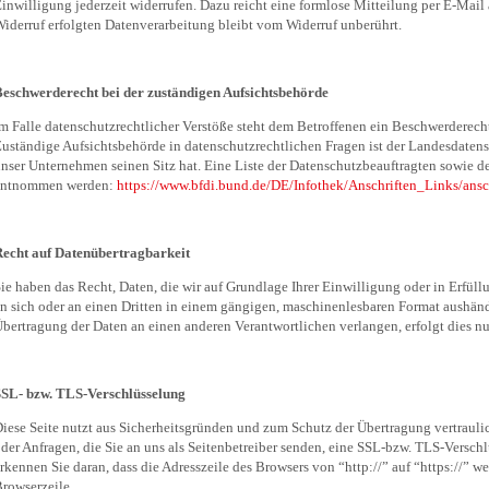
inwilligung jederzeit widerrufen. Dazu reicht eine formlose Mitteilung per E-Mail
iderruf erfolgten Datenverarbeitung bleibt vom Widerruf unberührt.
eschwerderecht bei der zuständigen Aufsichtsbehörde
m Falle datenschutzrechtlicher Verstöße steht dem Betroffenen ein Beschwerderech
uständige Aufsichtsbehörde in datenschutzrechtlichen Fragen ist der Landesdaten
nser Unternehmen seinen Sitz hat. Eine Liste der Datenschutzbeauftragten sowie
entnommen werden:
https://www.bfdi.bund.de/DE/Infothek/Anschriften_Links/ansc
echt auf Datenübertragbarkeit
ie haben das Recht, Daten, die wir auf Grundlage Ihrer Einwilligung oder in Erfüllu
n sich oder an einen Dritten in einem gängigen, maschinenlesbaren Format aushändi
bertragung der Daten an einen anderen Verantwortlichen verlangen, erfolgt dies nur
SSL- bzw. TLS-Verschlüsselung
iese Seite nutzt aus Sicherheitsgründen und zum Schutz der Übertragung vertrauli
der Anfragen, die Sie an uns als Seitenbetreiber senden, eine SSL-bzw. TLS-Versch
rkennen Sie daran, dass die Adresszeile des Browsers von “http://” auf “https://” 
rowserzeile.