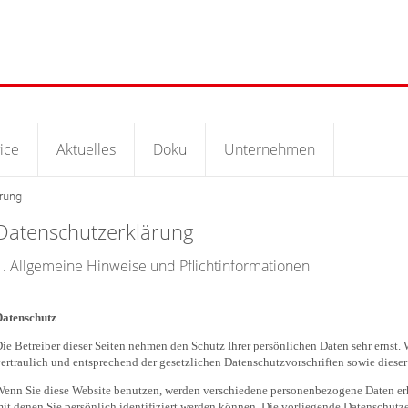
ice
Aktuelles
Doku
Unternehmen
rung
Datenschutzerklärung
1. Allgemeine Hinweise und Pflichtinformationen
Datenschutz
ie Betreiber dieser Seiten nehmen den Schutz Ihrer persönlichen Daten sehr ernst
ertraulich und entsprechend der gesetzlichen Datenschutzvorschriften sowie diese
enn Sie diese Website benutzen, werden verschiedene personenbezogene Daten er
it denen Sie persönlich identifiziert werden können. Die vorliegende Datenschutze