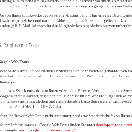
utzung zum Versand des Newsletters können Sie jederzeit widerrufen, etwa über de
echtmäßigkeit der bereits erfolgten Datenverarbeitungsvorgänge bleibt vom Wider
ie von Ihnen zum Zwecke des Newsletter-Bezugs bei uns hinterlegten Daten werde
ewsletter gespeichert und nach der Abbestellung des Newsletters gelöscht. Daten,
urden (z.B. E-Mail-Adressen für den Mitgliederbereich) bleiben hiervon unberührt
5. Plugins und Tools
Google Web Fonts
iese Seite nutzt zur einheitlichen Darstellung von Schriftarten so genannte Web Fo
eim Aufruf einer Seite lädt Ihr Browser die benötigten Web Fonts in ihren Browser
nzuzeigen.
u diesem Zweck muss der von Ihnen verwendete Browser Verbindung zu den Serve
oogle Kenntnis darüber, dass über Ihre IP-Adresse unsere Website aufgerufen wur
m Interesse einer einheitlichen und ansprechenden Darstellung unserer Online-Angeb
inne von Art. 6 Abs. 1 lit. f DSGVO dar.
enn Ihr Browser Web Fonts nicht unterstützt, wird eine Standardschrift von Ihrem
eitere Informationen zu Google Web Fonts finden Sie unter
developers.google.com
von Google:
www.google.com/policies/privacy/
.