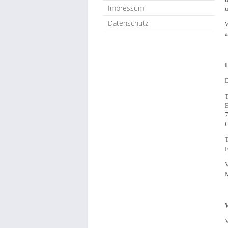
Impressum
u
Datenschutz
W
a
H
D
E
T
E
V
M
V