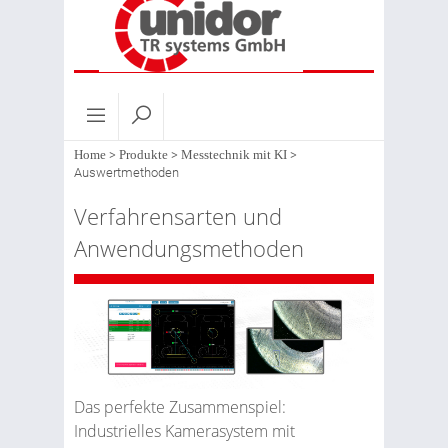
Home
>
Produkte
>
Messtechnik mit KI
>
Auswertmethoden
Verfahrensarten und
Anwendungsmethoden
Das perfekte Zusammenspiel:
Industrielles Kamerasystem mit